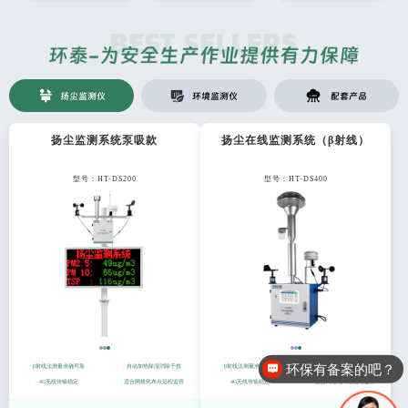
扬尘监测仪
环境监测仪
配套产品
扬尘监测系统泵吸款
扬尘在线监测系统（β射线）
型号：HT-DS200
型号：HT-DS400
环保有备案的吧？
· β射线法测量准确可靠
· 自动加热除湿消除干扰
· β射线法测量准确可靠
· 自动加热除湿消除干扰
· 4G无线传输稳定
· 适合网格化布点远程监管
· 4G无线传输稳定
· 适合网格化布点远程监管