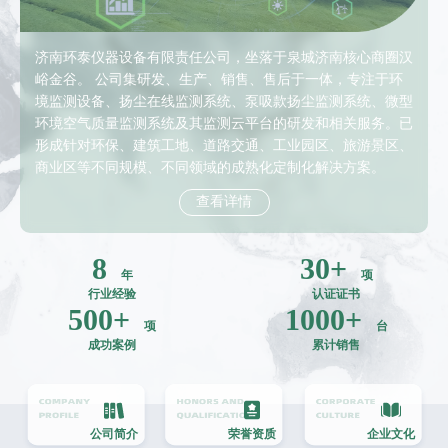
济南环泰仪器设备有限责任公司，坐落于泉城济南核心商圈汉
峪金谷。 公司集研发、生产、销售、售后于一体，专注于环
境监测设备、扬尘在线监测系统、泵吸款扬尘监测系统、微型
环境空气质量监测系统及其监测云平台的研发和相关服务。已
形成针对环保、建筑工地、道路交通、工业园区、旅游景区、
商业区等不同规模、不同领域的成熟化定制化解决方案。
查看详情
8
30
+
年
项
行业经验
认证证书
500
+
1000
+
项
台
成功案例
累计销售
公司简介
荣誉资质
企业文化