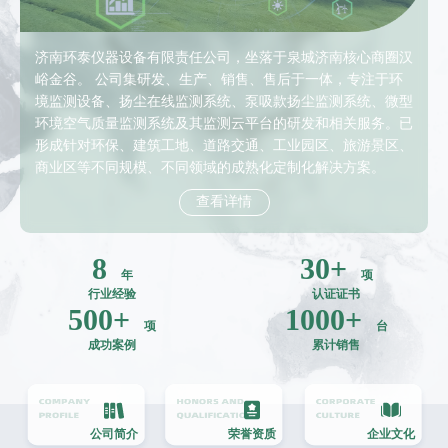
济南环泰仪器设备有限责任公司，坐落于泉城济南核心商圈汉
峪金谷。 公司集研发、生产、销售、售后于一体，专注于环
境监测设备、扬尘在线监测系统、泵吸款扬尘监测系统、微型
环境空气质量监测系统及其监测云平台的研发和相关服务。已
形成针对环保、建筑工地、道路交通、工业园区、旅游景区、
商业区等不同规模、不同领域的成熟化定制化解决方案。
查看详情
8
30
+
年
项
行业经验
认证证书
500
+
1000
+
项
台
成功案例
累计销售
公司简介
荣誉资质
企业文化