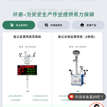
扬尘监测仪
环境监测仪
配套产品
扬尘监测系统泵吸款
扬尘在线监测系统（β射线）
型号：HT-DS200
型号：HT-DS400
环保有备案的吧？
· β射线法测量准确可靠
· 自动加热除湿消除干扰
· β射线法测量准确可靠
· 自动加热除湿消除干扰
· 4G无线传输稳定
· 适合网格化布点远程监管
· 4G无线传输稳定
· 适合网格化布点远程监管