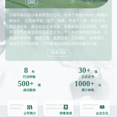
济南环泰仪器设备有限责任公司，坐落于泉城济南核心商圈汉
峪金谷。 公司集研发、生产、销售、售后于一体，专注于环
境监测设备、扬尘在线监测系统、泵吸款扬尘监测系统、微型
环境空气质量监测系统及其监测云平台的研发和相关服务。已
形成针对环保、建筑工地、道路交通、工业园区、旅游景区、
商业区等不同规模、不同领域的成熟化定制化解决方案。
查看详情
8
30
+
年
项
行业经验
认证证书
500
+
1000
+
项
台
成功案例
累计销售
公司简介
荣誉资质
企业文化